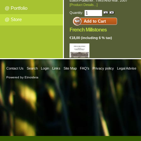
Editor/Publisher: TIMS Ano/Year: 2007
[Product Details...]
@ Portfolio
Quantity:
@ Store
French Millstones
€18,00 (including 6 % tax)
Contact Us
Search
Login
Links
Site Map
FAQ's
Privacy policy
Legal Advise
Autor/Author - Owen Ward Língua/Language - 
Powered by Etnoideia
Editor/Publisher – TIMS/ The International Moli
Society País/Country - Reino Unido Ano/Year 
- Considerações sobre a industria de mós em 
jouarre.
[Product Details...]
Quantity:
Manual do Amigo da Natureza e 
€5,00 (including 6 % tax)