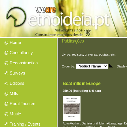
Publicações
@ Home
@ Consultancy
Livros, revistas, gravuras, postais, etc.
@ Reconstruction
Order by:
Displa
@ Surveys
@ Editions
Boat mills in Europe
€50,00 (including 6 % tax)
@ Mills
@ Rural Tourism
@ Music
@ Training / Events
Autor/Author: Daniela gräf Idioma/Language: E