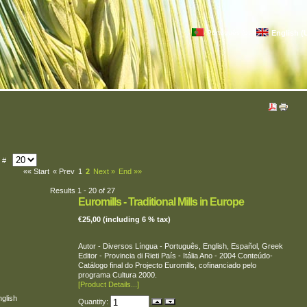
Português (pt-PT)
English (
y #
«« Start
« Prev
1
2
Next »
End »»
Results 1 - 20 of 27
Euromills - Traditional Mills in Europe
€25,00 (including 6 % tax)
Autor - Diversos Língua - Português, English, Español, Greek
Editor - Provincia di Rieti País - Itália Ano - 2004 Conteúdo-
Catálogo final do Projecto Euromills, cofinanciado pelo
programa Cultura 2000.
[Product Details...]
nglish
Quantity: