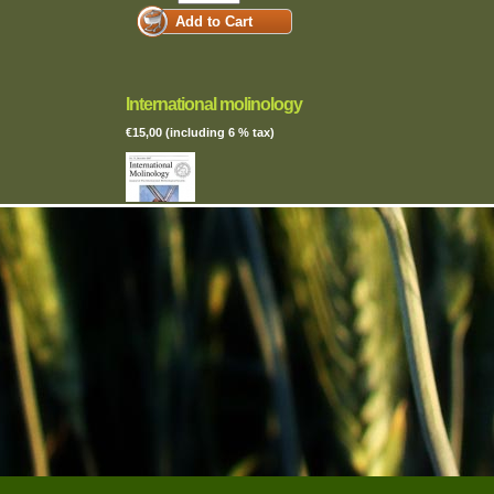
International molinology
€15,00 (including 6 % tax)
Inglês
Author/Autor - Vários autores e artigos Language/língua -
nological
Inglês Publisher/Editor - TIMS / The International Molinological
- 1993 Conteúdo
Society Country/País - Diversos Year/Ano - Semestral
La ferté-sous-
Content/Conteúdo - Jornal da sociedade molinológia
internacional.
[Product Details...]
Quantity:
dos Moinhos
Metodologia CLICK
€15,00 (including 6 % tax)