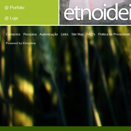
@ Porfolio
@ Loja
Contactos
Pesquisa
Autenticação
Links
Site Map
FAQ's
Politica de Privacidade
Powered by
Etnoideia